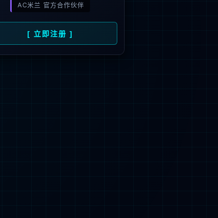
旗下品牌
号
招商）