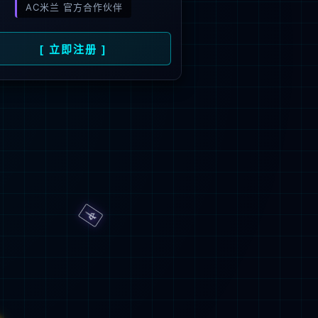
旗下品牌
号
招商）